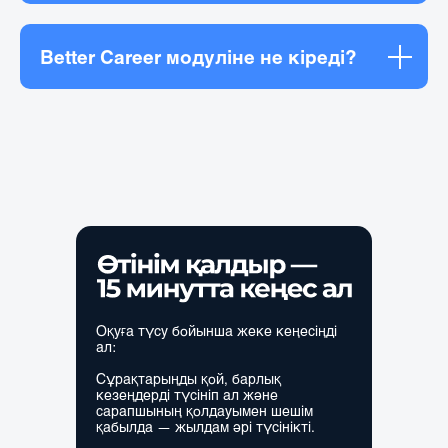
Better Career модуліне не кіреді?
Оқуға түсу бойынша жеке кеңесіңді
ал:
Сұрақтарыңды қой, барлық
кезеңдерді түсініп ал және
сарапшының қолдауымен шешім
қабылда — жылдам әрі түсінікті.