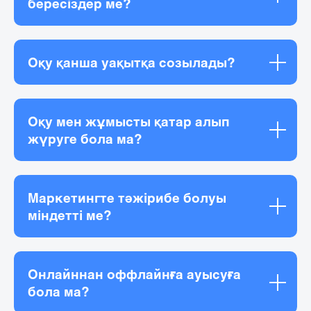
бересіздер ме?
Оқу қанша уақытқа созылады?
Оқу мен жұмысты қатар алып
жүруге бола ма?
Маркетингте тәжірибе болуы
міндетті ме?
Онлайннан оффлайнға ауысуға
бола ма?