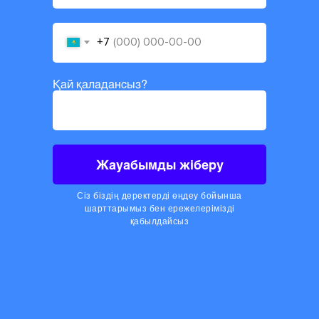
+7
Қай қаладансыз?
Жауабымды жіберу
Сіз біздің деректерді өңдеу бойынша
шарттарымыз бен ережелерімізді
қабылдайсыз