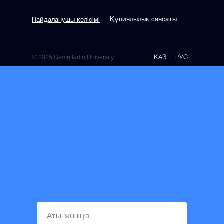
Құпиялылық саясаты
Пайдаланушы келісімі
ҚАЗ
РУС
© 2025 Qamalladin University
ЯЗЫК