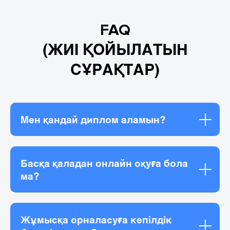
FAQ
(ЖИІ ҚОЙЫЛАТЫН
СҰРАҚТАР)
Мен қандай диплом аламын?
Басқа қаладан онлайн оқуға бола
ма?
Жұмысқа орналасуға кепілдік