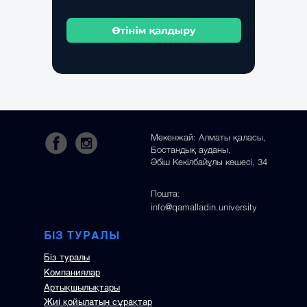
Мекенжай: Алматы қаласы,
Бостандық ауданы,
Әбіш Кекілбайұлы көшесі, 34
Пошта:
info@qamalladin.university
БІЗ ТУРАЛЫ
Біз туралы
Компаниялар
Артықшылықтары
Жиі қойылатын сұрақтар