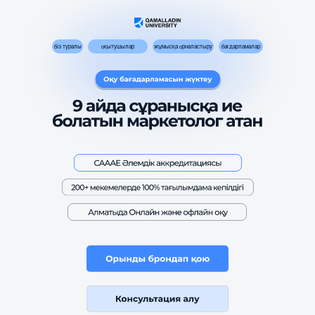
жұмысқа орналастыру
біз туралы
оқытушылар
бағдарламалар