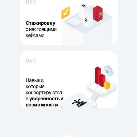
( 05 )
Стажировку
с настоящими
кейсами
( 06 )
Навыки,
которые
конвертируются
в
уверенность и
возможности